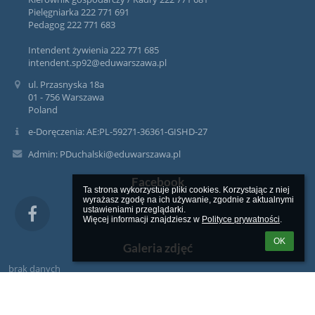
Pielęgniarka 222 771 691
Pedagog 222 771 683
Intendent żywienia 222 771 685
intendent.sp92@eduwarszawa.pl
ul. Przasnyska 18a
01 - 756 Warszawa
Poland
e-Doręczenia: AE:PL-59271-36361-GISHD-27
Admin: PDuchalski@eduwarszawa.pl
Facebook
Ta strona wykorzystuje pliki cookies. Korzystając z niej 
wyrażasz zgodę na ich używanie, zgodnie z aktualnymi 
ustawieniami przeglądarki.

Więcej informacji znajdziesz w 
Polityce prywatności
.
OK
Galeria zdjęć
brak danych