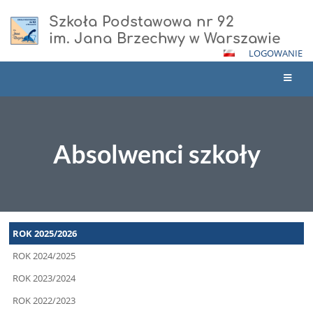
Szkoła Podstawowa nr 92
im. Jana Brzechwy w Warszawie
LOGOWANIE
Absolwenci szkoły
Absolwenci
ROK 2025/2026
szkoły
ROK 2024/2025
ROK 2023/2024
ROK 2022/2023