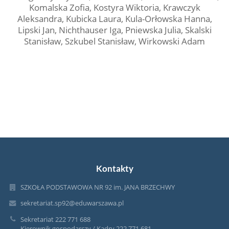
Komalska Zofia, Kostyra Wiktoria, Krawczyk
Aleksandra, Kubicka Laura, Kula-Orłowska Hanna,
Lipski Jan, Nichthauser Iga, Pniewska Julia, Skalski
Stanisław, Szkubel Stanisław, Wirkowski Adam
Kontakty
SZKOŁA PODSTAWOWA NR 92 im. JANA BRZECHWY
sekretariat.sp92@eduwarszawa.pl
Sekretariat 222 771 688
Kierownik gospodarczy / Kadry 222 771 681