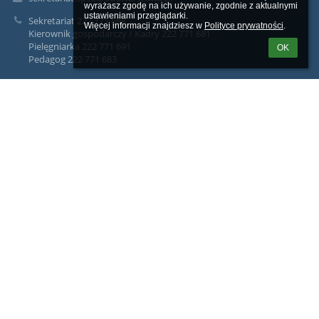
wyrażasz zgodę na ich używanie, zgodnie z aktualnymi 
ustawieniami przeglądarki.

Sekretariat 222 771 688
Więcej informacji znajdziesz w 
Polityce prywatności
.
Kierownik gospodarczy / Kadry 222 771 681
Pielęgniarka 222 771 691
OK
Pedagog 222 771 683
Intendent żywienia 222 771 685
intendent.sp92@eduwarszawa.pl
ul. Przasnyska 18a
01 - 756 Warszawa
Poland
e-Doręczenia: AE:PL-59271-36361-GISHD-27
Admin: PDuchalski@eduwarszawa.pl
Facebook
Galeria zdjęć
brak danych