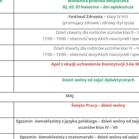
26
Wiosenna przerwa świąteczna
02, 03, 07 kwietnia – dni opiekuńcze
Festiwal Zdrowia
– klasy IV-VIII
(promujący zdrowie i zdrowy styl życia)
Dzień otwarty dla rodziców uczniów klas 0 – II
17:00 – 19:00 – obecność wszystkich nauczycieli i spe
Dzień otwarty dla rodziców uczniów klas IV – V
17:00 – 19:00 – obecność wszystkich nauczycieli i spe
Apel z okazji uchwalenia Konstytucji 3-Go 
Dzień wolny od zajęć dydaktycznych
MAJ
Święto Pracy – dzień wolny
Egzamin ósmoklasisty z języka polskiego – dzień wolny od za
uczniów klas IV – VII
Egzamin ósmoklasisty z matematyki – dzień wolny od zajęć