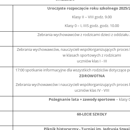
Uroczyste rozpoczęcie roku szkolnego 2025/
Klasy II – VIII godz. 9.00
Klasy 0 – I, IIIS godz. godz. 10.00
Zebrania wychowawców z rodzicami dzieci z oddziału
Zebrania wychowawców, nauczycieli współorganizujących proces k
w klasach sportowych z rodzicami
uczniów klas I - III
17:00 spotkanie informacyjne dla wszystkich rodziców dotyczące 
ZDROWOTNA
Zebrania wychowawców i nauczycieli współorganizujących proces k
uczniów klas IV - VIII
Pożegnanie lata
+ zawody sportowe
– klasy 0
60-LECIE SZKOŁY
Piknik historyczny - Turniej im. Jędrusia Szwa