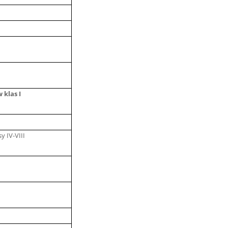
 klas I
y IV-VIII