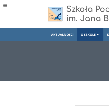
Szkoła Po
im. Jana 
AKTUALNOŚCI
O SZKOLE
Kalendarz
roku
szkolnego