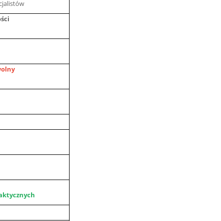
cjalistów
ści
wolny
ydaktycznych