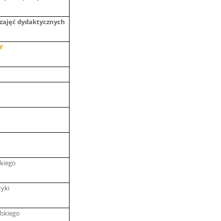
 zajęć dydaktycznych
Y
skiego
yki
lskiego