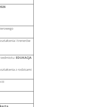
2026
 zerowego
ształcenia i trenerów
przedmiotu:
EDUKACJA
ształcenia z rodzicami
-III
jkerta