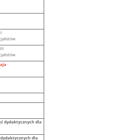
I
cjalistów
III
cjalistów
Maja
jęć dydaktycznych dla
 dydaktycznych dla