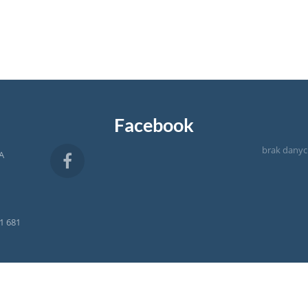
Facebook
brak dany
A
1 681