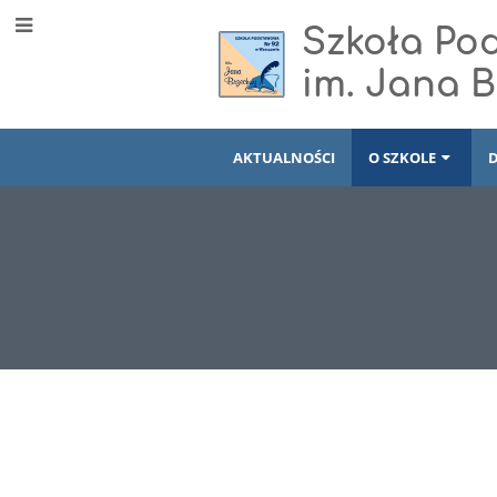
Szkoła Po
im. Jana 
AKTUALNOŚCI
O SZKOLE
Dyrekcja
szkoły