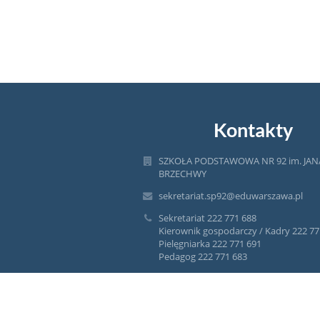
Kontakty
SZKOŁA PODSTAWOWA NR 92 im. JAN
BRZECHWY
sekretariat.sp92@eduwarszawa.pl
Sekretariat 222 771 688
Kierownik gospodarczy / Kadry 222 77
Pielęgniarka 222 771 691
Pedagog 222 771 683
Intendent żywienia 222 771 685
intendent.sp92@eduwarszawa.pl
ul. Przasnyska 18a