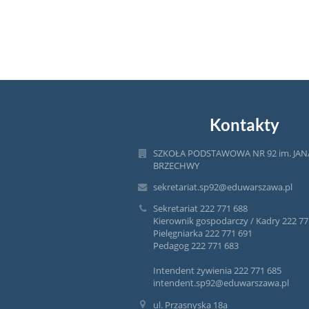
Kontakty
SZKOŁA PODSTAWOWA NR 92 im. JAN
BRZECHWY
sekretariat.sp92@eduwarszawa.pl
Sekretariat 222 771 688
Kierownik gospodarczy / Kadry 222 77
Pielęgniarka 222 771 691
Pedagog 222 771 683
Intendent żywienia 222 771 685
intendent.sp92@eduwarszawa.pl
ul. Przasnyska 18a