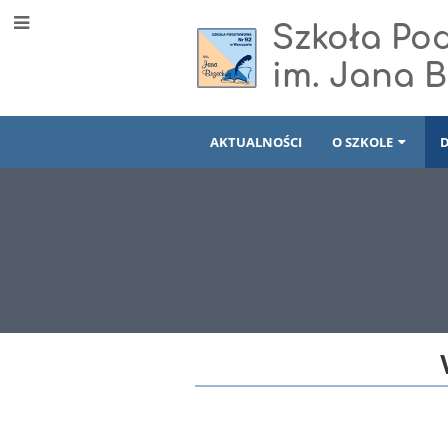
Szkoła Po
im. Jana 
AKTUALNOŚCI
O SZKOLE
Gazetka
szkolna