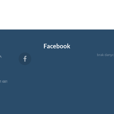
Facebook
brak dany
A
1 681