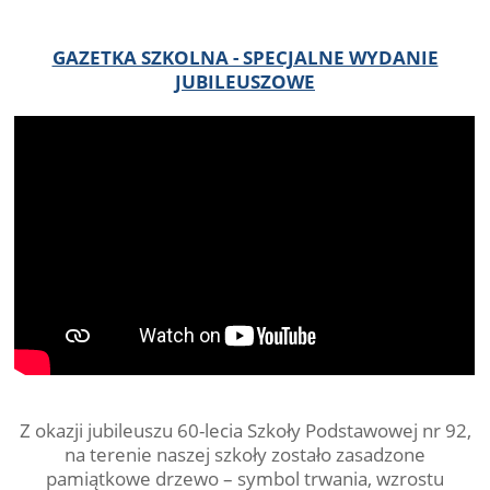
GAZETKA SZKOLNA - SPECJALNE WYDANIE
JUBILEUSZOWE
Z okazji jubileuszu 60-lecia Szkoły Podstawowej nr 92,
na terenie naszej szkoły zostało zasadzone
pamiątkowe drzewo – symbol trwania, wzrostu