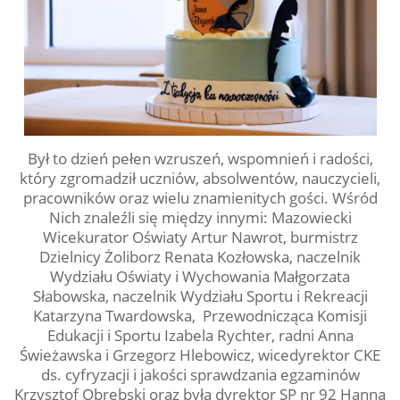
Był to dzień pełen wzruszeń, wspomnień i radości,
który zgromadził uczniów, absolwentów, nauczycieli,
pracowników oraz wielu znamienitych gości. Wśród
Nich znaleźli się między innymi: Mazowiecki
Wicekurator Oświaty Artur Nawrot, burmistrz
Dzielnicy Żoliborz Renata Kozłowska, naczelnik
Wydziału Oświaty i Wychowania Małgorzata
Słabowska, naczelnik Wydziału Sportu i Rekreacji
Katarzyna Twardowska, Przewodnicząca Komisji
Edukacji i Sportu Izabela Rychter, radni Anna
Świeżawska i Grzegorz Hlebowicz, wicedyrektor CKE
ds. cyfryzacji i jakości sprawdzania egzaminów
Krzysztof Obrębski oraz była dyrektor SP nr 92 Hanna