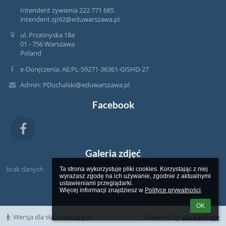
Intendent żywienia 222 771 685
intendent.sp92@eduwarszawa.pl
ul. Przasnyska 18a
01 - 756 Warszawa
Poland
e-Doręczenia: AE:PL-59271-36361-GISHD-27
Admin: PDuchalski@eduwarszawa.pl
Facebook
Galeria zdjęć
brak danych
Ta strona wykorzystuje pliki cookies. Korzystając z niej 
wyrażasz zgodę na ich używanie, zgodnie z aktualnymi 
ustawieniami przeglądarki.

Więcej informacji znajdziesz w 
Polityce prywatności
.
OK
Wersja dla słabowidzących
Powered by
aSc EduPage