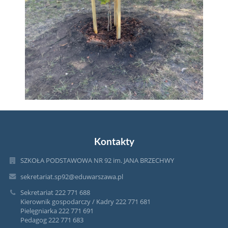
Kontakty
SZKOŁA PODSTAWOWA NR 92 im. JANA BRZECHWY
sekretariat.sp92@eduwarszawa.pl
Sekretariat 222 771 688
Kierownik gospodarczy / Kadry 222 771 681
Pielęgniarka 222 771 691
Pedagog 222 771 683